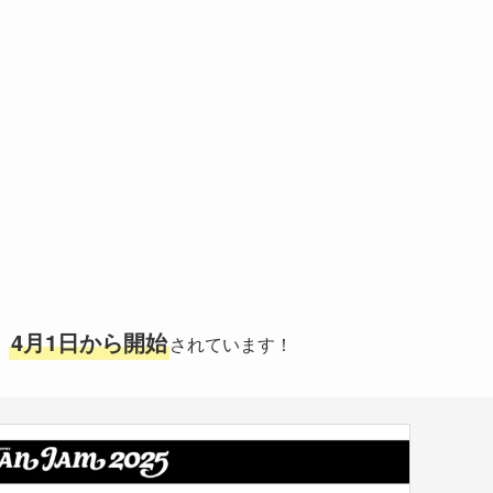
4月1日から開始
、
されています！