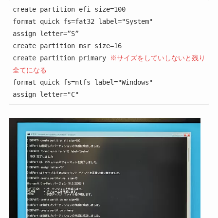
create partition efi size=100

format quick fs=fat32 label="System"

assign letter=”S”

create partition msr size=16 

create partition primary 
※サイズをしていしないと残り
全てになる
format quick fs=ntfs label="Windows" 

assign letter="C"