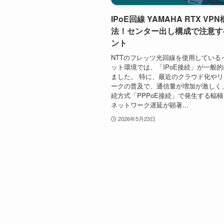
IPoE回線 YAMAHA RTX VP
法！センター出し構成で注意す
ント
NTTのフレッツ光回線を使用している
ット環境では、「IPoE接続」が一般
ました。 特に、最近のクラウド化や
ークの普及で、通信量が増加が激しく
続方式「PPPoE接続」で発生する輻
ネットワーク遅延が顕著...
2026年5月23日