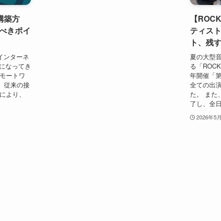
N構築方
【ROCK
べきポイ
ティス
ト、残
インターネ
夏の大型
的になってき
る「ROCK 
リモートワ
年開催「
、従来の接
全ての出演
輳により、
た。 また
了し、全日程
2026年5