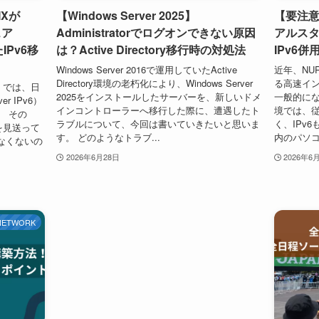
MXが
【Windows Server 2025】
【要注意
ェア
Administratorでログオンできない原因
アルスタ
IPv6移
は？Active Directory移行時の対処法
IPv6
Windows Server 2016で運用していたActive
近年、NU
Directory環境の老朽化により、Windows Server
る高速イン
ズ」では、日
2025をインストールしたサーバーを、新しいドメ
一般的にな
r IPv6）
インコントローラーへ移行した際に、遭遇したト
境では、従
。 その
ラブルについて、今回は書いていきたいと思いま
く、IPv
入を見送って
す。 どのようなトラブ...
内のパソコ
なくないの
2026年6月28日
2026年6
NETWORK