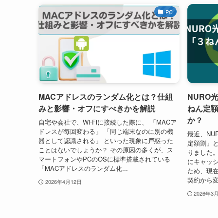
PC
MACアドレスのランダム化とは？仕組
NURO
みと影響・オフにすべきかを解説
ねん定
か？
自宅や会社で、Wi-Fiに接続した際に、 「MACア
ドレスが毎回変わる」 「同じ端末なのに別の機
最近、NU
器として認識される」 といった現象に戸惑った
定額割」
ことはないでしょうか？ その原因の多くが、ス
りました。
マートフォンやPCのOSに標準搭載されている
にキャッ
「MACアドレスのランダム化...
ため、現
契約から変
2026年4月12日
2026年3