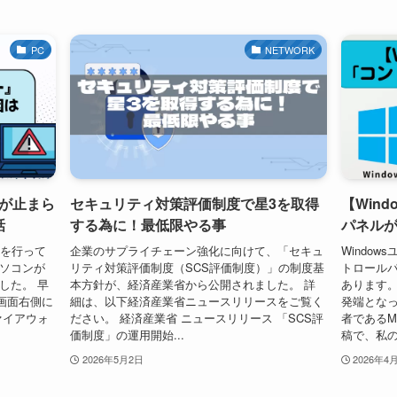
PC
NETWORK
が止まら
セキュリティ対策評価制度で星3を取得
【Win
話
する為に！最低限やる事
パネル
題を行って
企業のサプライチェーン強化に向けて、「セキュ
Windo
パソコンが
リティ対策評価制度（SCS評価制度）」の制度基
トロール
した。 早
本方針が、経済産業省から公開されました。 詳
あります。
画面右側に
細は、以下経済産業省ニュースリリースをご覧く
発端となっ
ァイアウォ
ださい。 経済産業省 ニュースリリース 「SCS評
者であるMar
価制度」の運用開始...
稿で、私のX
2026年5月2日
2026年4